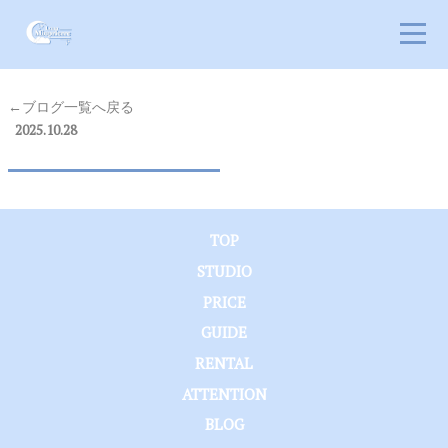
←ブログ一覧へ戻る
2025.10.28
TOP
STUDIO
PRICE
GUIDE
RENTAL
ATTENTION
BLOG