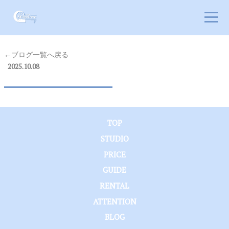
←ブログ一覧へ戻る
2025.10.08
TOP
STUDIO
PRICE
GUIDE
RENTAL
ATTENTION
BLOG